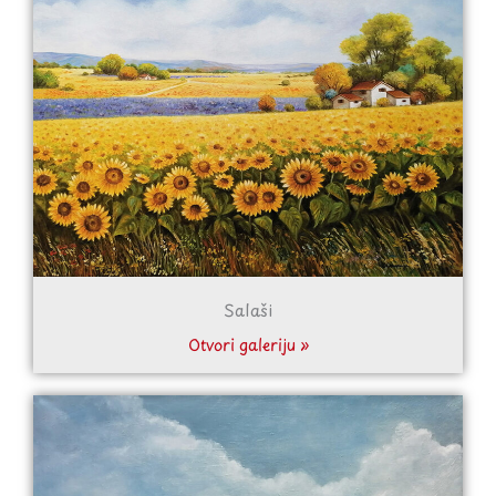
Salaši
Otvori galeriju »