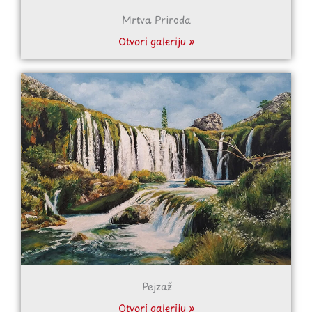
Mrtva Priroda
Otvori galeriju »
Pejzaži
Otvori galeriju »