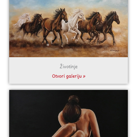
Životinje
Otvori galeriju »