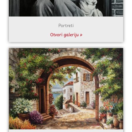
Portreti
Otvori galeriju »