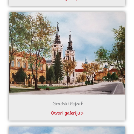
Gradski Pejzaži
Otvori galeriju »